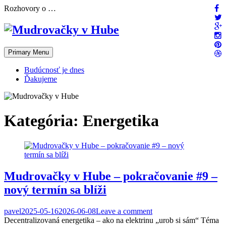
Skip
Rozhovory o …
to
content
Primary Menu
Budúcnosť je dnes
Ďakujeme
Kategória:
Energetika
Mudrovačky v Hube – pokračovanie #9 –
nový termín sa blíži
pavel
2025-05-16
2026-06-08
Leave a comment
Decentralizovaná energetika – ako na elektrinu „urob si sám“ Téma