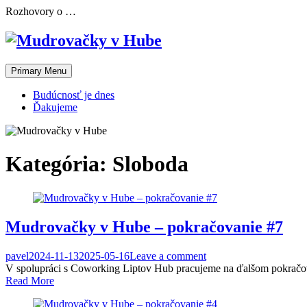
Skip
Rozhovory o …
to
content
Primary Menu
Budúcnosť je dnes
Ďakujeme
Kategória:
Sloboda
Mudrovačky v Hube – pokračovanie #7
pavel
2024-11-13
2025-05-16
Leave a comment
V spolupráci s Coworking Liptov Hub pracujeme na ďalšom pokračova
Read More