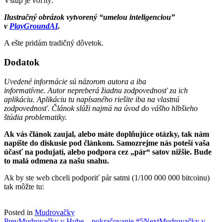
Vstup je voľný.
Ilustračný obrázok vytvorený “umelou inteligenciou”
v
PlayGroundAI
.
A ešte pridám tradičný dôvetok.
Dodatok
Uvedené informácie sú názorom autora a iba
informatívne. Autor nepreberá žiadnu zodpovednosť za ich
aplikáciu. Aplikáciu tu napísaného riešite iba na vlastnú
zodpovednosť. Článok slúži najmä na úvod do vášho hlbšieho
štúdia problematiky.
Ak vás článok zaujal, alebo máte doplňujúce otázky, tak nám
napíšte do diskusie pod článkom. Samozrejme nás poteší vaša
účasť na podujatí, alebo podpora cez „pár“ satov nižšie. Bude
to malá odmena za našu snahu.
Ak by ste web chceli podporiť pár satmi (1/100 000 000 bitcoinu)
tak môžte tu:
Posted in
Mudrovačky
Prev
Mudrovačky v Hube – pokračovanie #5
Next
Mudrovačky v