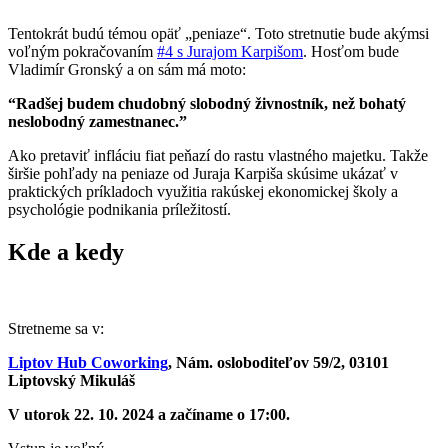
Tentokrát budú témou opäť „peniaze“. Toto stretnutie bude akýmsi
voľným pokračovaním
#4 s Jurajom Karpišom
. Hosťom bude
Vladimír Gronský a on sám má moto:
“Radšej budem chudobný slobodný živnostník, než bohatý
neslobodný zamestnanec.”
Ako pretaviť infláciu fiat peňazí do rastu vlastného majetku. Takže
širšie pohľady na peniaze od Juraja Karpiša skúsime ukázať v
praktických príkladoch využitia rakúskej ekonomickej školy a
psychológie podnikania príležitostí.
Kde a kedy
Stretneme sa v:
Liptov Hub Coworking
, Nám. osloboditeľov 59/2, 03101
Liptovský Mikuláš
V utorok 22. 10. 2024 a začíname o 17:00.