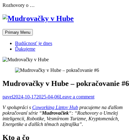
Skip
Rozhovory o …
to
content
Primary Menu
Budúcnosť je dnes
Ďakujeme
Mudrovačky v Hube – pokračovanie #6
pavel
2024-10-17
2025-04-06
Leave a comment
V spolupráci s
Coworking Liptov Hub
pracujeme na ďalšom
pokračovaní série “
Mudrovačiek
“: “Rozhovory o Umelej
inteligencii, Robotike, Vesmírnom Turizme, Kryptomenách,
Energetike a ďalších témach zajtrajška”.
Kto a čo