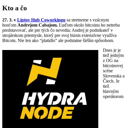
Kto a čo
27. 3. v
Liptov Hub Coworkingu
sa stretneme s vzácnym
hosťom
Andrejom Cabajom.
Ľuďom okolo bitcoinu ho netreba
predstavovať, ale pre tých čo nevedia: Andrej je podnikateľ v
strojárskom priemysle, ktorý pre svoj biznis extenzívne využíva
Bitcoin. Nie len ako “platidlo” ale podstatne širším spôsobom.
Dnes je je
tiež jedným
z OG na
bitcoinovej
scéne
Slovenska a
Čiech. Je
tiež
hlavným
operátorom