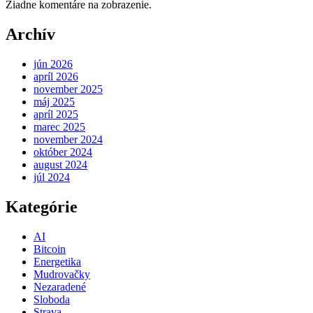
Žiadne komentáre na zobrazenie.
Archív
jún 2026
apríl 2026
november 2025
máj 2025
apríl 2025
marec 2025
november 2024
október 2024
august 2024
júl 2024
Kategórie
AI
Bitcoin
Energetika
Mudrovačky
Nezaradené
Sloboda
Strava