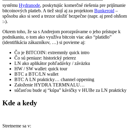
systému
Hydranode
, poskytujúc komerčné riešenia pre prijímanie
bitcoinových platieb. A tiež stojí aj za projektom
Bunkeroid
–
spôsobu ako si seed a trezor uložiť bezpečne (napr. aj pred ohňom
:-).
Okrem toho, že sa s Andrejom porozprávame o jeho prístupe k
podnikaniu, o tom ako využíva bitcoin viac ako “platidlo”
(identifikácia zákazníkov, …) si povieme aj:
Čo je BITCOIN: extremmly quick intro
Čo sú peniaze: historický prierez
LN ako aplikátor pohľadávky / záväzku
HW / SW wallet: quick tour
BTC a BTC/LN wallet
BTC A LN prakticky… channel oppening
Založenie HYDRA TERMNALU…
súčasťou bude aj “kúpa” kávičky v HUBe za LN prakticky
Kde a kedy
Stretneme sa v: