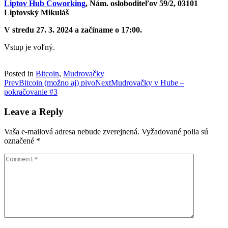
Liptov Hub Coworking
, Nám. osloboditeľov 59/2, 03101
Liptovský Mikuláš
V stredu 27. 3. 2024 a začíname o 17:00.
Vstup je voľný.
Posted in
Bitcoin
,
Mudrovačky
Post
Prev
Bitcoin (možno aj) pivo
Next
Mudrovačky v Hube –
pokračovanie #3
navigation
Leave a Reply
Vaša e-mailová adresa nebude zverejnená.
Vyžadované polia sú
označené
*