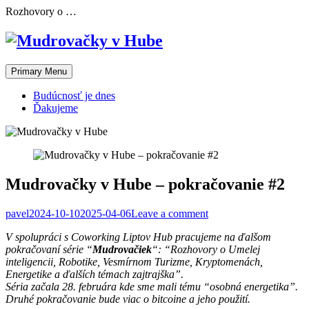
Skip
Rozhovory o …
to
content
Primary Menu
Budúcnosť je dnes
Ďakujeme
Mudrovačky v Hube – pokračovanie #2
pavel
2024-10-10
2025-04-06
Leave a comment
V spolupráci s Coworking Liptov Hub pracujeme na ďalšom
pokračovaní série “
Mudrovačiek
“: “Rozhovory o Umelej
inteligencii, Robotike, Vesmírnom Turizme, Kryptomenách,
Energetike a ďalších témach zajtrajška”.
Séria začala 28. februára kde sme mali tému “osobná energetika”.
Druhé pokračovanie bude viac o bitcoine a jeho použití.